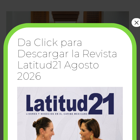
×
Da Click para
Descargar la Revista
Latitud21 Agosto
2026
Cuando la solidaridad inspira; cumplen
sueños Fairmont Mayakoba y Make-A-Wish
México
1 julio, 2026