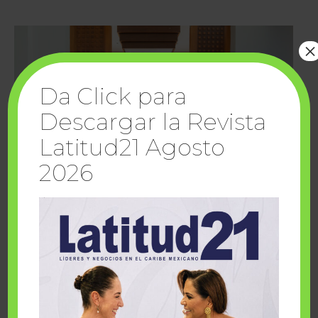
×
Da Click para
Descargar la Revista
Latitud21 Agosto
2026
Cuando la solidaridad inspira; cumplen
sueños Fairmont Mayakoba y Make-A-Wish
México
1 julio, 2026