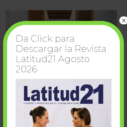
×
Da Click para
Descargar la Revista
Latitud21 Agosto
2026
Cuando la solidaridad inspira; cumplen
sueños Fairmont Mayakoba y Make-A-Wish
México
1 julio, 2026