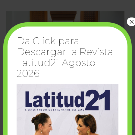
×
Da Click para
Descargar la Revista
Latitud21 Agosto
2026
Cuando la solidaridad inspira; cumplen
sueños Fairmont Mayakoba y Make-A-Wish
México
1 julio, 2026