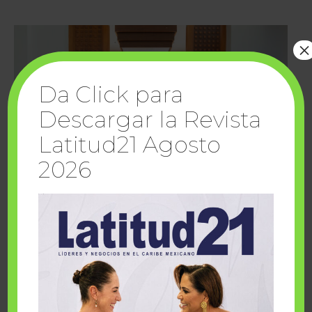
×
Da Click para
Descargar la Revista
Latitud21 Agosto
2026
Cuando la solidaridad inspira; cumplen
sueños Fairmont Mayakoba y Make-A-Wish
México
1 julio, 2026