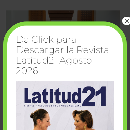
×
Da Click para
Descargar la Revista
Latitud21 Agosto
2026
Cuando la solidaridad inspira; cumplen
sueños Fairmont Mayakoba y Make-A-Wish
México
1 julio, 2026