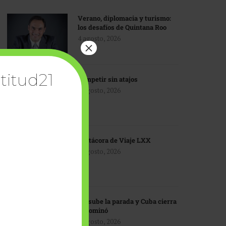
Verano, diplomacia y turismo:
los desafíos de Quintana Roo
4 agosto, 2026
×
titud21
Competir sin atajos
4 agosto, 2026
Bitácora de Viaje LXX
3 agosto, 2026
EU sube la parada y Cuba cierra
el dominó
3 agosto, 2026