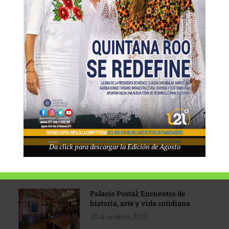
Tecnológico de Monterrey
3 agosto, 2026
Promoción turística con visión
1 abril, 2026
Industria global en
Da click para descargar la Edición de Agosto
reconfiguración
31 marzo, 2026
Palacio Postal: Encuentro de
historia, arte y vida cotidiana
10 diciembre, 2025