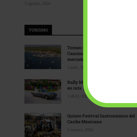
3 agosto, 2026
TURISMO
Torneo Internacional de Pesca
Cancún: Navegando hacia nuevos
mercados
1 julio, 2026
Rally Maya: Herencia automotriz
en ruta
1 abril, 2026
Quinto Festival Gastronómico del
Caribe Mexicano
2 marzo, 2026