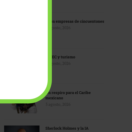
IA en empresas de cincuentones
3 agosto, 2026
TMEC y turismo
3 agosto, 2026
Un respiro para el Caribe
mexicano
3 agosto, 2026
Sherlock Holmes y la IA