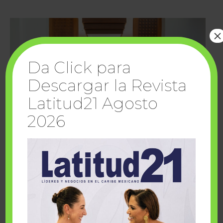
×
Da Click para
Descargar la Revista
Latitud21 Agosto
2026
Cuando la solidaridad inspira; cumplen
sueños Fairmont Mayakoba y Make-A-Wish
México
1 julio, 2026