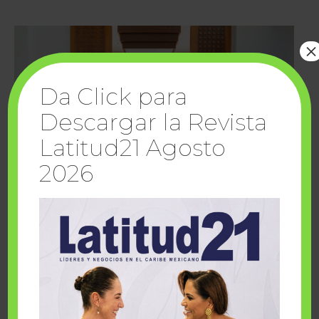
×
Da Click para
Descargar la Revista
Latitud21 Agosto
2026
Cuando la solidaridad inspira; cumplen
sueños Fairmont Mayakoba y Make-A-Wish
México
1 julio, 2026