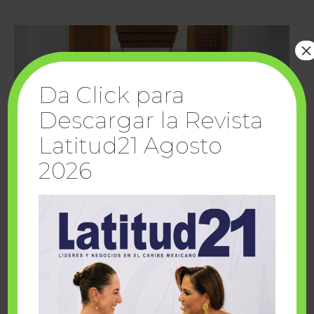
×
Da Click para
Descargar la Revista
Latitud21 Agosto
2026
Cuando la solidaridad inspira; cumplen
sueños Fairmont Mayakoba y Make-A-Wish
México
1 julio, 2026