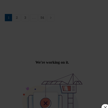
1
2
3
…
54
×