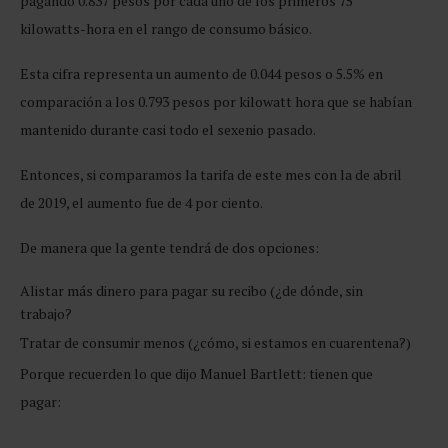
pagando 0.837 pesos por cada uno de los primeros 75
kilowatts-hora en el rango de consumo básico.
Esta cifra representa un aumento de 0.044 pesos o 5.5% en
comparación a los 0.793 pesos por kilowatt hora que se habían
mantenido durante casi todo el sexenio pasado.
Entonces, si comparamos la tarifa de este mes con la de abril
de 2019, el aumento fue de 4 por ciento.
De manera que la gente tendrá de dos opciones:
Alistar más dinero para pagar su recibo (¿de dónde, sin
trabajo?
Tratar de consumir menos (¿cómo, si estamos en cuarentena?)
Porque recuerden lo que dijo Manuel Bartlett: tienen que
pagar: