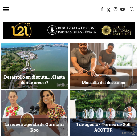
1 al 28 de agosto •
Energía que Impulsa la
Fundación Isleña
competitividad
Reconocimiento de viajeros
La esencia del servicio