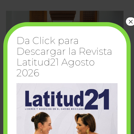
×
Da Click para
Descargar la Revista
Latitud21 Agosto
2026
Cuando la solidaridad inspira; cumplen
sueños Fairmont Mayakoba y Make-A-Wish
México
1 julio, 2026