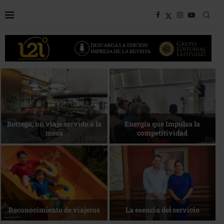
Desarrollo en disputa… ¿Hasta
dónde crecer?
Más allá del descanso
La nueva agenda de Quintana
1 de agosto • Torneo de Golf
Roo
ACOTUR