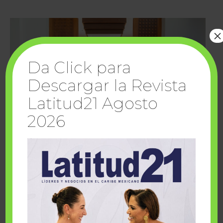
×
Da Click para
Descargar la Revista
Latitud21 Agosto
2026
Cuando la solidaridad inspira; cumplen
sueños Fairmont Mayakoba y Make-A-Wish
México
1 julio, 2026