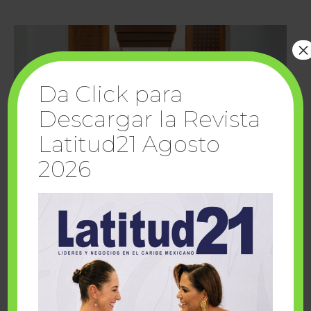
×
Da Click para
Descargar la Revista
Latitud21 Agosto
2026
Cuando la solidaridad inspira; cumplen
sueños Fairmont Mayakoba y Make-A-Wish
México
1 julio, 2026