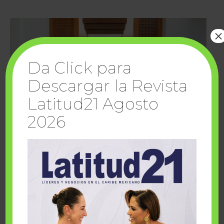
×
Da Click para
Descargar la Revista
Latitud21 Agosto
2026
Cuando la solidaridad inspira; cumplen
sueños Fairmont Mayakoba y Make-A-Wish
México
1 julio, 2026