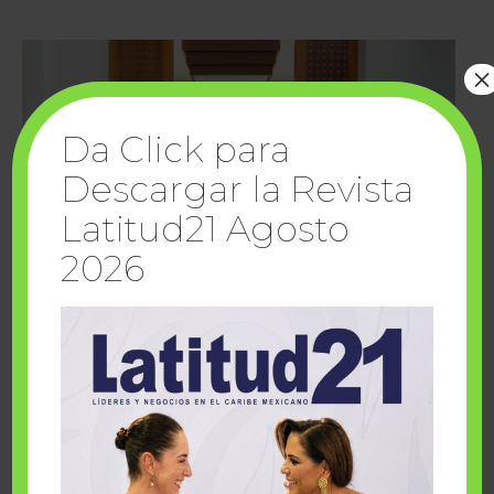
×
Da Click para
Descargar la Revista
Latitud21 Agosto
2026
Cuando la solidaridad inspira; cumplen
sueños Fairmont Mayakoba y Make-A-Wish
México
1 julio, 2026