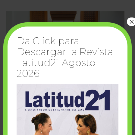
×
Da Click para
Descargar la Revista
Latitud21 Agosto
2026
Cuando la solidaridad inspira; cumplen
sueños Fairmont Mayakoba y Make-A-Wish
México
1 julio, 2026