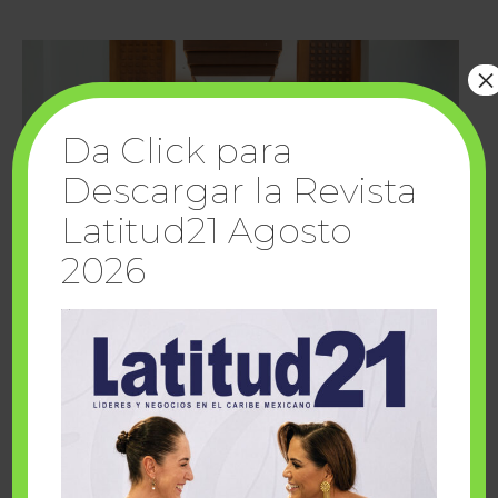
×
Da Click para
Descargar la Revista
Latitud21 Agosto
2026
Cuando la solidaridad inspira; cumplen
sueños Fairmont Mayakoba y Make-A-Wish
México
1 julio, 2026