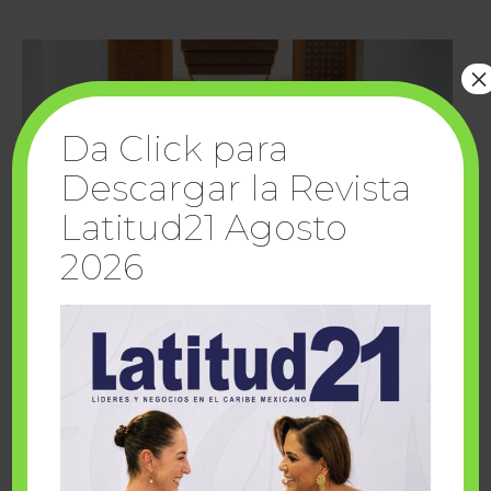
×
Da Click para
Descargar la Revista
Latitud21 Agosto
2026
Cuando la solidaridad inspira; cumplen
sueños Fairmont Mayakoba y Make-A-Wish
México
1 julio, 2026