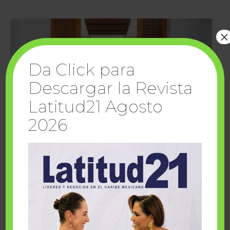
×
Da Click para
Descargar la Revista
Latitud21 Agosto
2026
Cuando la solidaridad inspira; cumplen
sueños Fairmont Mayakoba y Make-A-Wish
México
1 julio, 2026