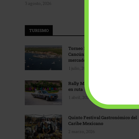
3 agosto, 2026
TURISMO
Torneo Internacional de Pesca
Cancún: Navegando hacia nuevos
mercados
1 julio, 2026
Rally Maya: Herencia automotriz
en ruta
1 abril, 2026
Quinto Festival Gastronómico del
Caribe Mexicano
2 marzo, 2026