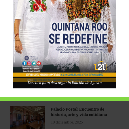
Tecnológico de Monterrey
3 agosto, 2026
Promoción turística con visión
1 abril, 2026
Industria global en
Da click para descargar la Edición de Agosto
reconfiguración
31 marzo, 2026
Palacio Postal: Encuentro de
historia, arte y vida cotidiana
10 diciembre, 2025