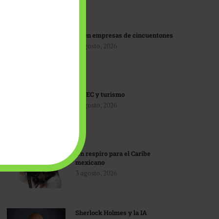
IA en empresas de cincuentones
3 agosto, 2026
TMEC y turismo
3 agosto, 2026
Un respiro para el Caribe
mexicano
3 agosto, 2026
Sherlock Holmes y la IA