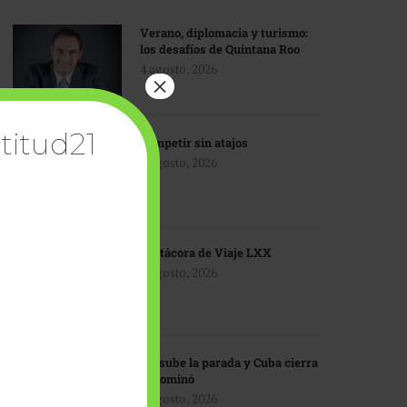
Verano, diplomacia y turismo:
los desafíos de Quintana Roo
4 agosto, 2026
×
titud21
Competir sin atajos
4 agosto, 2026
Bitácora de Viaje LXX
3 agosto, 2026
EU sube la parada y Cuba cierra
el dominó
3 agosto, 2026