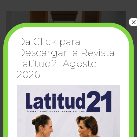
×
Da Click para
Descargar la Revista
Latitud21 Agosto
2026
Cuando la solidaridad inspira; cumplen
sueños Fairmont Mayakoba y Make-A-Wish
México
1 julio, 2026