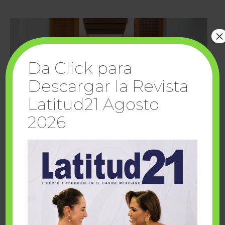
×
Da Click para
Descargar la Revista
Latitud21 Agosto
2026
Cuando la solidaridad inspira; cumplen
sueños Fairmont Mayakoba y Make-A-Wish
México
1 julio, 2026