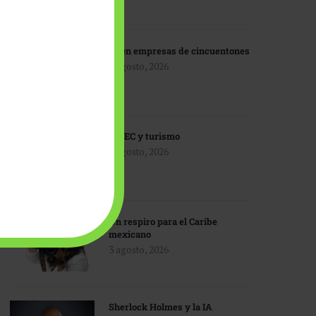
IA en empresas de cincuentones
3 agosto, 2026
TMEC y turismo
3 agosto, 2026
Un respiro para el Caribe
mexicano
3 agosto, 2026
Sherlock Holmes y la IA