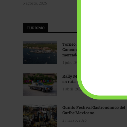
3 agosto, 2026
TURISMO
Torneo Internacional de Pesca
Cancún: Navegando hacia nuevos
mercados
1 julio, 2026
Rally Maya: Herencia automotriz
en ruta
1 abril, 2026
Quinto Festival Gastronómico del
Caribe Mexicano
2 marzo, 2026