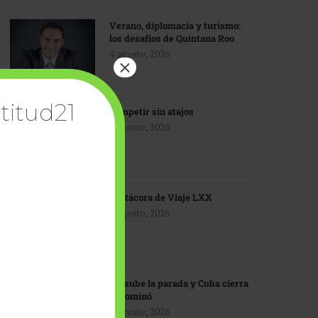
Verano, diplomacia y turismo:
los desafíos de Quintana Roo
4 agosto, 2026
×
titud21
Competir sin atajos
4 agosto, 2026
Bitácora de Viaje LXX
3 agosto, 2026
EU sube la parada y Cuba cierra
el dominó
3 agosto, 2026