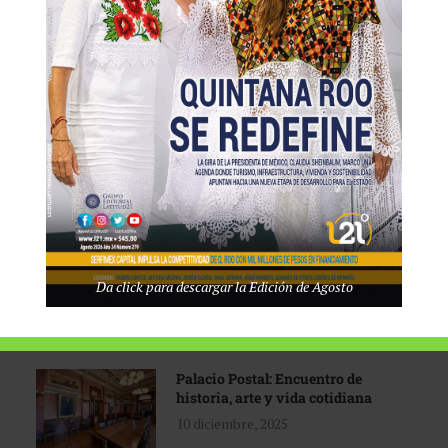
Tecnológico de Monterrey
3 agosto, 2026
Promoción turística con visión
1 abril, 2026
Industria global en
Da click para descargar la Edición de Agosto
reconfiguración
31 marzo, 2026
Palacio Postal: Encuentro de
historia, arte y vida cotidiana
10 diciembre, 2025