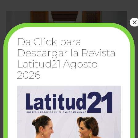
×
Da Click para
Descargar la Revista
Latitud21 Agosto
2026
Cuando la solidaridad inspira; cumplen
sueños Fairmont Mayakoba y Make-A-Wish
México
1 julio, 2026