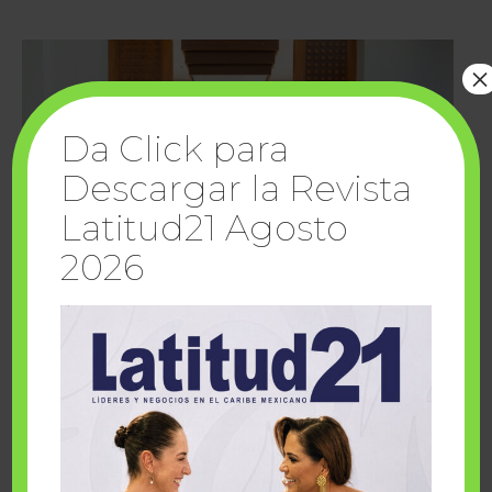
×
Da Click para
Descargar la Revista
Latitud21 Agosto
2026
Cuando la solidaridad inspira; cumplen
sueños Fairmont Mayakoba y Make-A-Wish
México
1 julio, 2026