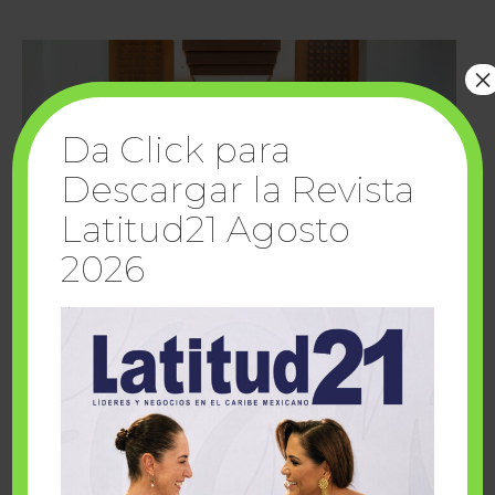
×
Da Click para
Descargar la Revista
Latitud21 Agosto
2026
Cuando la solidaridad inspira; cumplen
sueños Fairmont Mayakoba y Make-A-Wish
México
1 julio, 2026