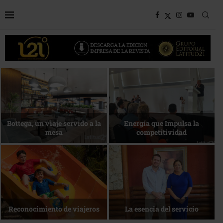
rgía que Impulsa la
Desarrollo en disputa… ¿Hasta
competitividad
dónde crecer?
Más 
La nueva agenda de Quintana
1 de ag
 esencia del servicio
Roo