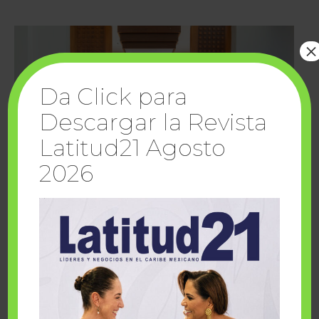
×
Da Click para
Descargar la Revista
Latitud21 Agosto
2026
Cuando la solidaridad inspira; cumplen
sueños Fairmont Mayakoba y Make-A-Wish
México
1 julio, 2026