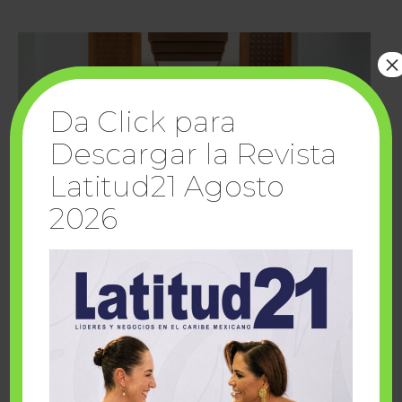
×
Da Click para
Descargar la Revista
Latitud21 Agosto
2026
Cuando la solidaridad inspira; cumplen
sueños Fairmont Mayakoba y Make-A-Wish
México
1 julio, 2026