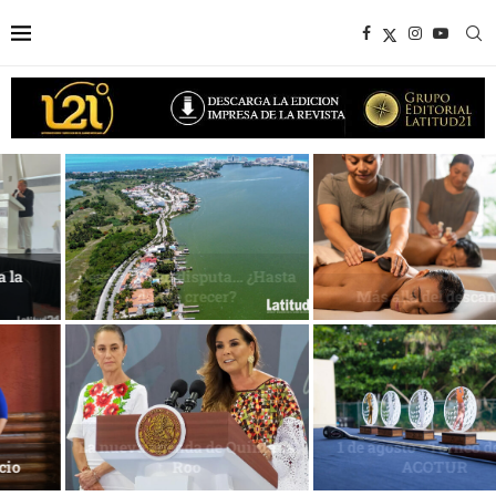
Desarrollo en disputa… ¿Hasta
dónde crecer?
Más allá del descanso
La nueva agenda de Quintana
1 de agosto • Torneo de Golf
Roo
ACOTUR