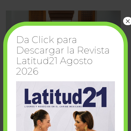
×
Da Click para
Descargar la Revista
Latitud21 Agosto
2026
Cuando la solidaridad inspira; cumplen
sueños Fairmont Mayakoba y Make-A-Wish
México
1 julio, 2026