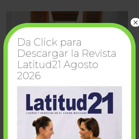
×
Da Click para
Descargar la Revista
Latitud21 Agosto
2026
Cuando la solidaridad inspira; cumplen
sueños Fairmont Mayakoba y Make-A-Wish
México
1 julio, 2026