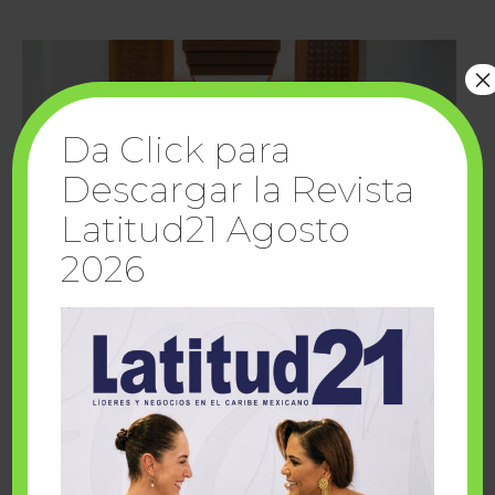
×
Da Click para
Descargar la Revista
Latitud21 Agosto
2026
Cuando la solidaridad inspira; cumplen
sueños Fairmont Mayakoba y Make-A-Wish
México
1 julio, 2026