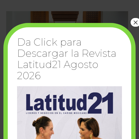
×
Da Click para
Descargar la Revista
Latitud21 Agosto
2026
Cuando la solidaridad inspira; cumplen
sueños Fairmont Mayakoba y Make-A-Wish
México
1 julio, 2026