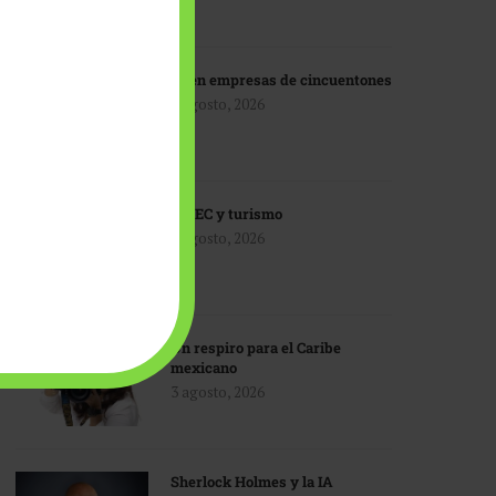
IA en empresas de cincuentones
3 agosto, 2026
TMEC y turismo
3 agosto, 2026
Un respiro para el Caribe
mexicano
3 agosto, 2026
Sherlock Holmes y la IA