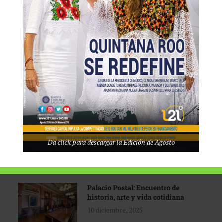
Tecnológico de Monterrey
3 agosto, 2026
Promoción turística con visión
1 abril, 2026
Industria global en
Da click para descargar la Edición de Agosto
reconfiguración
31 marzo, 2026
Palacio Postal: Encuentro de
historia, arte y vida cotidiana
10 diciembre, 2025