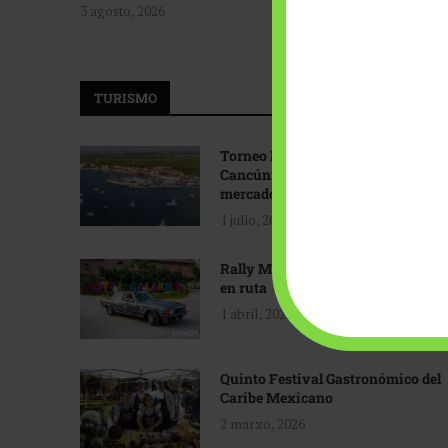
3 agosto, 2026
TURISMO
Torneo Internacional de Pesca
Cancún: Navegando hacia nuevos
mercados
1 julio, 2026
Rally Maya: Herencia automotriz
en ruta
1 abril, 2026
Quinto Festival Gastronómico del
Caribe Mexicano
2 marzo, 2026