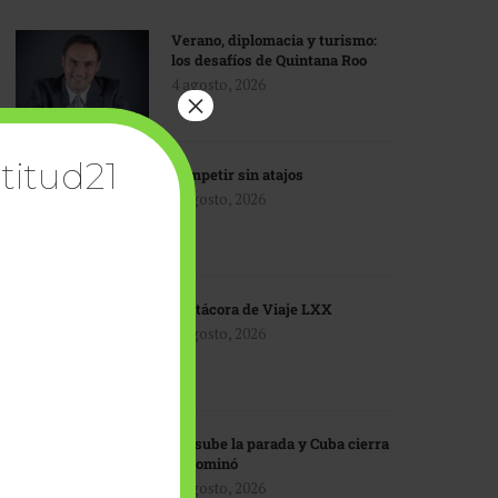
Verano, diplomacia y turismo:
los desafíos de Quintana Roo
4 agosto, 2026
×
titud21
Competir sin atajos
4 agosto, 2026
Bitácora de Viaje LXX
3 agosto, 2026
EU sube la parada y Cuba cierra
el dominó
3 agosto, 2026