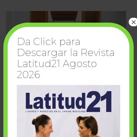
×
Da Click para
Descargar la Revista
Latitud21 Agosto
2026
Cuando la solidaridad inspira; cumplen
sueños Fairmont Mayakoba y Make-A-Wish
México
1 julio, 2026