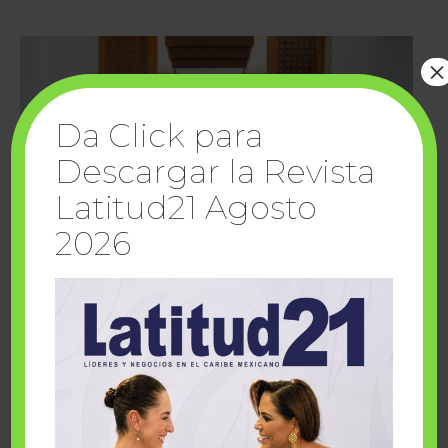
×
Da Click para
Descargar la Revista
Latitud21 Agosto
2026
Cuando la solidaridad inspira; cumplen
sueños Fairmont Mayakoba y Make-A-Wish
México
1 julio, 2026