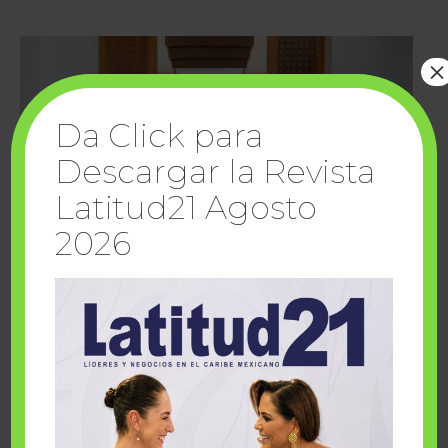
×
Da Click para
Descargar la Revista
Latitud21 Agosto
2026
Cuando la solidaridad inspira; cumplen
sueños Fairmont Mayakoba y Make-A-Wish
México
1 julio, 2026