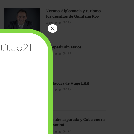
Verano, diplomacia y turismo:
los desafíos de Quintana Roo
4 agosto, 2026
×
titud21
Competir sin atajos
4 agosto, 2026
Bitácora de Viaje LXX
3 agosto, 2026
EU sube la parada y Cuba cierra
el dominó
3 agosto, 2026