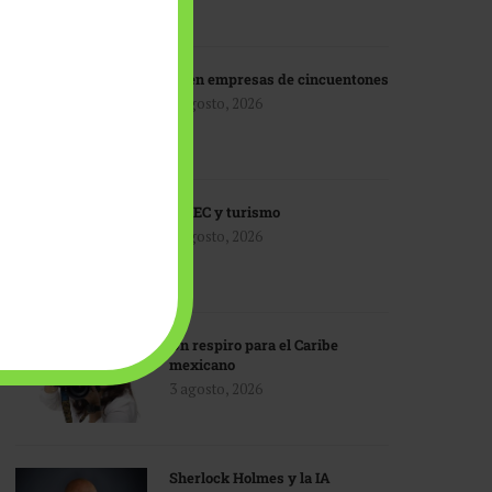
IA en empresas de cincuentones
3 agosto, 2026
TMEC y turismo
3 agosto, 2026
Un respiro para el Caribe
mexicano
3 agosto, 2026
Sherlock Holmes y la IA