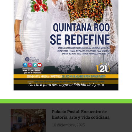
Tecnológico de Monterrey
3 agosto, 2026
Promoción turística con visión
1 abril, 2026
Industria global en
Da click para descargar la Edición de Agosto
reconfiguración
31 marzo, 2026
Palacio Postal: Encuentro de
historia, arte y vida cotidiana
10 diciembre, 2025