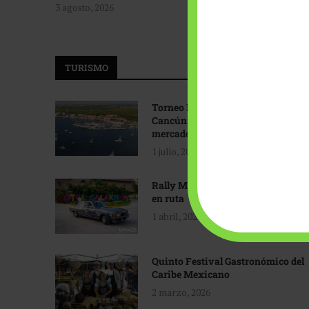
3 agosto, 2026
TURISMO
Torneo Internacional de Pesca
Cancún: Navegando hacia nuevos
mercados
1 julio, 2026
Rally Maya: Herencia automotriz
en ruta
1 abril, 2026
Quinto Festival Gastronómico del
Caribe Mexicano
2 marzo, 2026