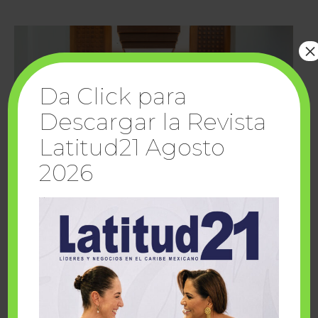
×
Da Click para
Descargar la Revista
Latitud21 Agosto
2026
Cuando la solidaridad inspira; cumplen
sueños Fairmont Mayakoba y Make-A-Wish
México
1 julio, 2026