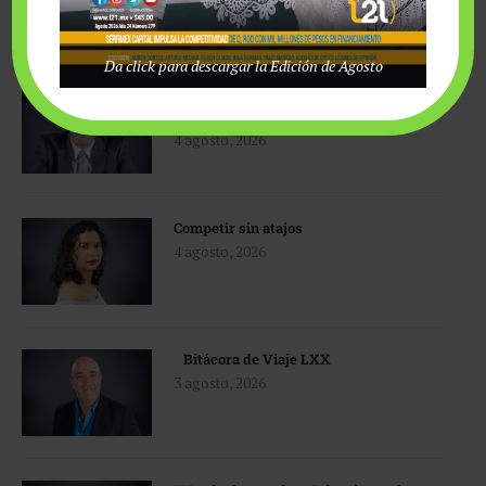
COLUMNAS EDITORIALES
Da click para descargar la Edición de Agosto
Verano, diplomacia y turismo: los
desafíos de Quintana Roo
4 agosto, 2026
Competir sin atajos
4 agosto, 2026
Bitácora de Viaje LXX
3 agosto, 2026