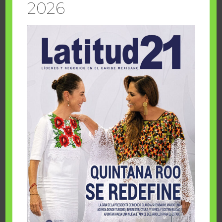
2026
EU sube la parada y Cuba cierra el
dominó
3 agosto, 2026
IA en empresas de cincuentones
3 agosto, 2026
TMEC y turismo
3 agosto, 2026
Un respiro para el Caribe mexicano
3 agosto, 2026