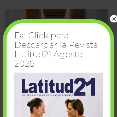
×
Da Click para
Descargar la Revista
Latitud21 Agosto
2026
Cuando la solidaridad inspira; cumplen
sueños Fairmont Mayakoba y Make-A-Wish
México
1 julio, 2026