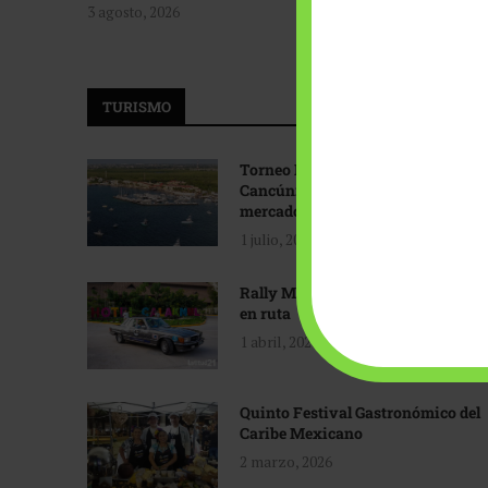
3 agosto, 2026
TURISMO
Torneo Internacional de Pesca
Cancún: Navegando hacia nuevos
mercados
1 julio, 2026
Rally Maya: Herencia automotriz
en ruta
1 abril, 2026
Quinto Festival Gastronómico del
Caribe Mexicano
2 marzo, 2026