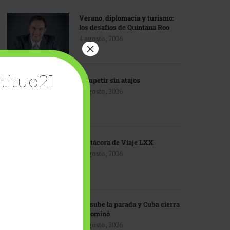
Verano, diplomacia y turismo:
los desafíos de Quintana Roo
4 agosto, 2026
×
titud21
Competir sin atajos
4 agosto, 2026
Bitácora de Viaje LXX
3 agosto, 2026
EU sube la parada y Cuba cierra
el dominó
3 agosto, 2026