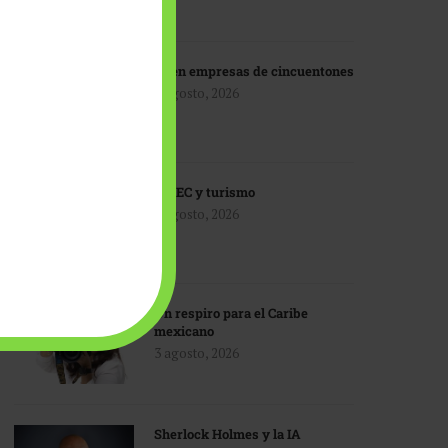
IA en empresas de cincuentones
3 agosto, 2026
TMEC y turismo
3 agosto, 2026
Un respiro para el Caribe
mexicano
3 agosto, 2026
Sherlock Holmes y la IA