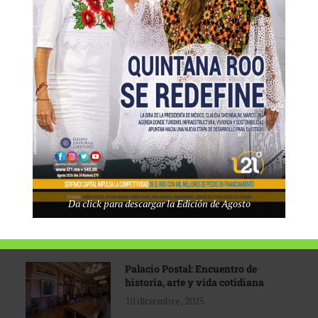
Tecnológico de Monterrey
3 agosto, 2026
Promoción turística con visión
1 abril, 2026
Industria global en
Da click para descargar la Edición de Agosto
reconfiguración
31 marzo, 2026
Palacio Postal: Encuentro de
historia, arte y vida cotidiana
10 diciembre, 2025