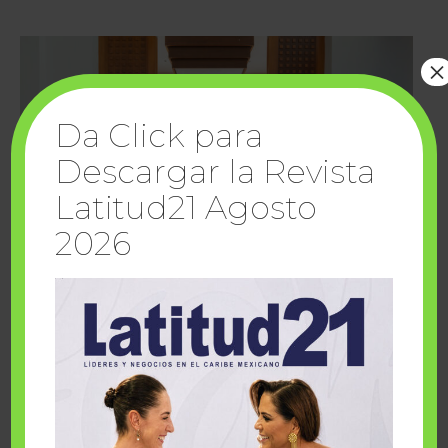
×
Da Click para
Descargar la Revista
Latitud21 Agosto
2026
Cuando la solidaridad inspira; cumplen
sueños Fairmont Mayakoba y Make-A-Wish
México
1 julio, 2026