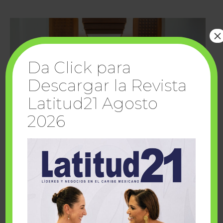
×
Da Click para
Descargar la Revista
Latitud21 Agosto
2026
Cuando la solidaridad inspira; cumplen
sueños Fairmont Mayakoba y Make-A-Wish
México
1 julio, 2026