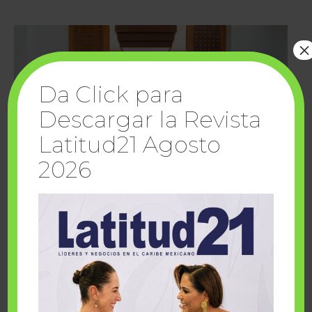
×
Da Click para
Descargar la Revista
Latitud21 Agosto
2026
Cuando la solidaridad inspira; cumplen
sueños Fairmont Mayakoba y Make-A-Wish
México
1 julio, 2026