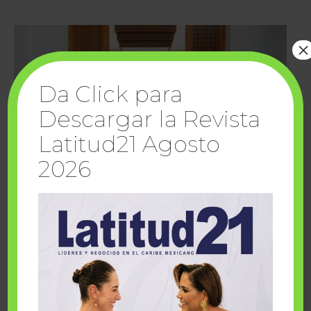
×
Da Click para
Descargar la Revista
Latitud21 Agosto
2026
Cuando la solidaridad inspira; cumplen
sueños Fairmont Mayakoba y Make-A-Wish
México
1 julio, 2026